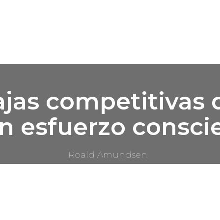
ajas competitivas 
 esfuerzo conscie
Roald Amundsen