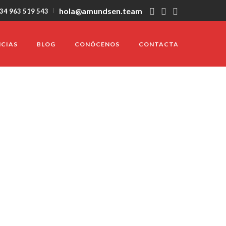
hola@amundsen.team
+34 963 519 543
NCIAS
BLOG
CONÓCENOS
CONTACTA