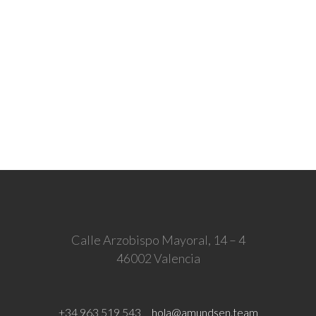
Calle Arzobispo Mayoral, 14 – 4
46002 Valencia
+34 963 519 543
hola@amundsen.team