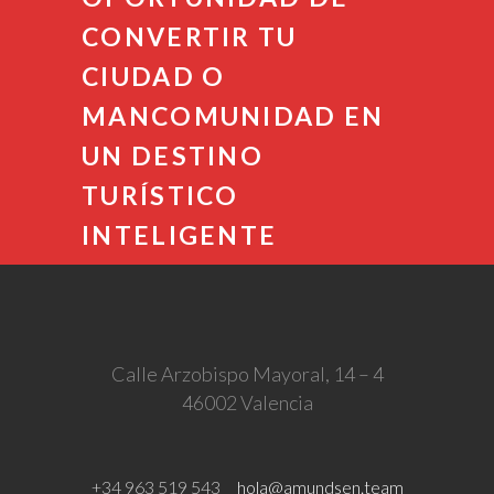
CONVERTIR
TU
CIUDAD O
MANCOMUNIDAD EN
UN
DESTINO
TURÍSTICO
INTELIGENTE
Calle Arzobispo Mayoral, 14 – 4
46002 Valencia
+34 963 519 543
hola@amundsen.team