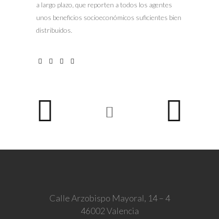
a largo plazo, que reporten a todos los agentes
unos beneficios socioeconómicos suficientes bien
distribuidos.
Calle Arzobispo Mayoral, 14 – 4
46002 Valencia