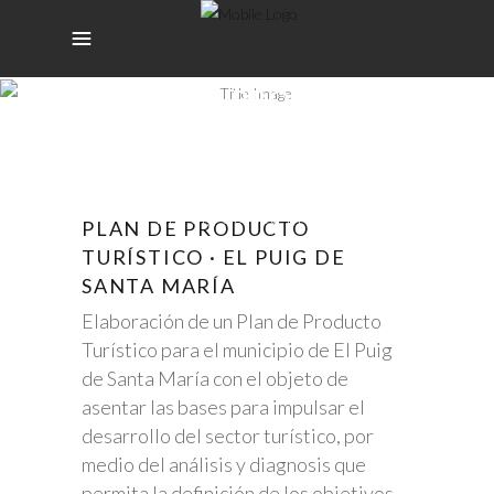
PLAN DE PRODUCTO
TURÍSTICO · EL PUIG
DE SANTA MARÍA
El Puig de Sta María
PLAN DE PRODUCTO
TURÍSTICO · EL PUIG DE
SANTA MARÍA
Elaboración de un Plan de Producto
Turístico para el municipio de El Puig
de Santa María con el objeto de
asentar las bases para impulsar el
desarrollo del sector turístico, por
medio del análisis y diagnosis que
permita la definición de los objetivos,