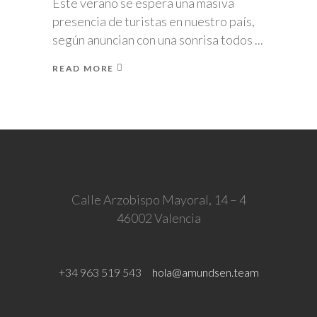
Este verano se espera una masiva
presencia de turistas en nuestro país,
según anuncian con una sonrisa todos
READ MORE
Calle Arzobispo Mayoral, 14 – 4
46002 Valencia
+34 963 519 543
hola@amundsen.team