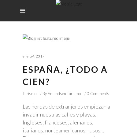
enero 4, 2017
ESPAÑA, ¿TODO A
CIEN?
Turismo
By
Amundsen Turismo
0 Comments
Las hordas de extranjeros empiezan a
invadir nuestras calles y playas.
Ingleses, franceses, alemanes,
italianos, norteamericanos, rusos…