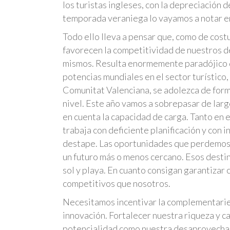
los turistas ingleses, con la depreciación
temporada veraniega lo vayamos a notar e
Todo ello lleva a pensar que, como de cost
favorecen la competitividad de nuestros d
mismos. Resulta enormemente paradójico q
potencias mundiales en el sector turístico,
Comunitat Valenciana, se adolezca de forma
nivel. Este año vamos a sobrepasar de largo
en cuenta la capacidad de carga. Tanto en 
trabaja con deficiente planificación y con
destape. Las oportunidades que perdemos
un futuro más o menos cercano. Esos destin
sol y playa. En cuanto consigan garantizar 
competitivos que nosotros.
Necesitamos incentivar la complementaried
innovación. Fortalecer nuestra riqueza y c
potencialidad como nuestra desaprovechad