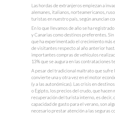
Las hordas de extranjeros empiezan a invadi
alemanes, italianos, norteamericanos, rus
turistas en nuestro país, según anuncian co
En lo que llevamos de año se ha registrado
y Canarias como destinos preferentes. Sin 
que ha experimentado el crecimiento más e
de visitantes respecto al año anterior hast
importantes compras de vehículos realizad
13% que se augura en las contrataciones t
A pesar del tradicional maltrato que sufre l
convierte una y otra vez en el motor econó
(y a las autonómicas). Las crisis en destin
o Egipto, los precios del crudo, que hacen m
recuperación del turista interno, es decir
capacidad de gasto para el verano, son alg
necesario prestar atención a las seguras c