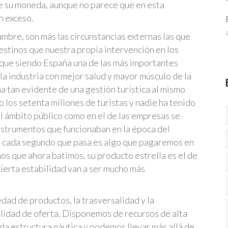
 de su moneda, aunque no parece que en esta
n exceso.
umbre, son más las circunstancias externas las que
estinos que nuestra propia intervención en los
ue siendo España una de las más importantes
 la industria con mejor salud y mayor músculo de la
 tan evidente de una gestión turística al mismo
 los setenta millones de turistas y nadie ha tenido
el ámbito público como en el de las empresas se
 instrumentos que funcionaban en la época del
 cada segundo que pasa es algo que pagaremos en
os que ahora batimos, su producto estrella es el de
cierta estabilidad van a ser mucho más
ad de productos, la trasversalidad y la
alidad de oferta. Disponemos de recursos de alta
a estructura náutica y podemos llevar más allá de