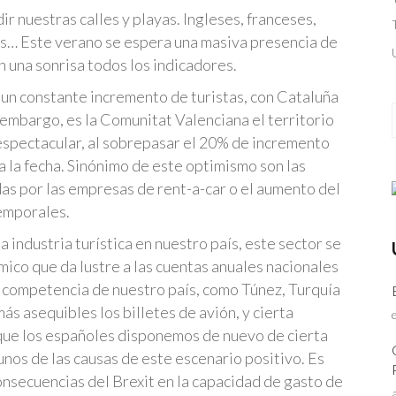
r nuestras calles y playas. Ingleses, franceses,
os… Este verano se espera una masiva presencia de
n una sonrisa todos los indicadores.
 un constante incremento de turistas, con Cataluña
embargo, es la Comunitat Valenciana el territorio
spectacular, al sobrepasar el 20% de incremento
a la fecha. Sinónimo de este optimismo son las
as por las empresas de rent-a-car o el aumento del
emporales.
a industria turística en nuestro país, este sector se
mico que da lustre a las cuentas anuales nacionales
os competencia de nuestro país, como Túnez, Turquía
ás asequibles los billetes de avión, y cierta
, que los españoles disponemos de nuevo de cierta
unos de las causas de este escenario positivo. Es
onsecuencias del Brexit en la capacidad de gasto de