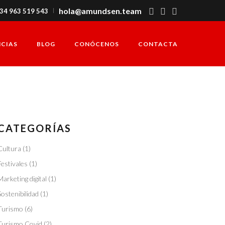
hola@amundsen.team
+34 963 519 543
NCIAS
BLOG
CONÓCENOS
CONTACTA
CATEGORÍAS
Cultura
(1)
Festivales
(1)
Marketing digital
(1)
Sostenibilidad
(1)
Turismo
(6)
Turismo Covid
(2)