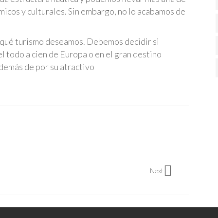
micos y culturales. Sin embargo, no lo acabamos de
e qué turismo deseamos. Debemos decidir si
l todo a cien de Europa o en el gran destino
además de por su atractivo
Next