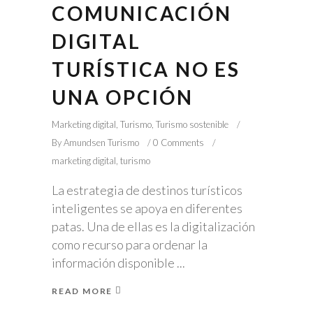
COMUNICACIÓN
DIGITAL
TURÍSTICA NO ES
UNA OPCIÓN
Marketing digital
,
Turismo
,
Turismo sostenible
By
Amundsen Turismo
0 Comments
marketing digital
,
turismo
La estrategia de destinos turísticos
inteligentes se apoya en diferentes
patas. Una de ellas es la digitalización
como recurso para ordenar la
información disponible
READ MORE