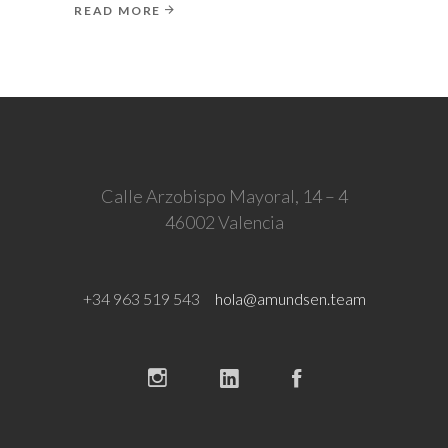
READ MORE
Calle Arzobispo Mayoral, 14 – 4
46002 Valencia
+34 963 519 543
hola@amundsen.team