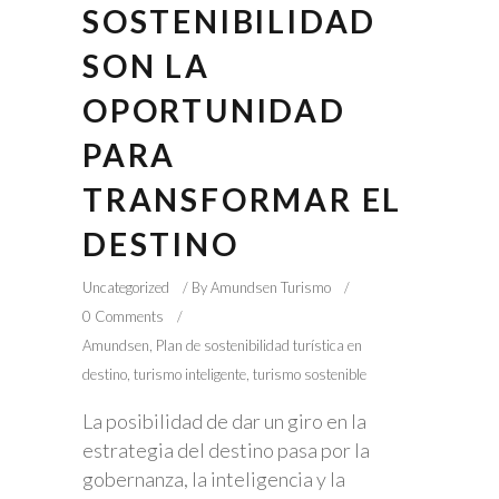
SOSTENIBILIDAD
SON LA
OPORTUNIDAD
PARA
TRANSFORMAR EL
DESTINO
Uncategorized
By
Amundsen Turismo
0 Comments
Amundsen
,
Plan de sostenibilidad turística en
destino
,
turismo inteligente
,
turismo sostenible
La posibilidad de dar un giro en la
estrategia del destino pasa por la
gobernanza, la inteligencia y la