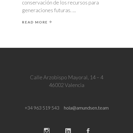
conservación de los recursos para
generaciones futuras.
READ MORE
Calle Arzobispo Mayoral, 14 – 4
46002 Valencia
+34 963 519 543
hola@amundsen.team