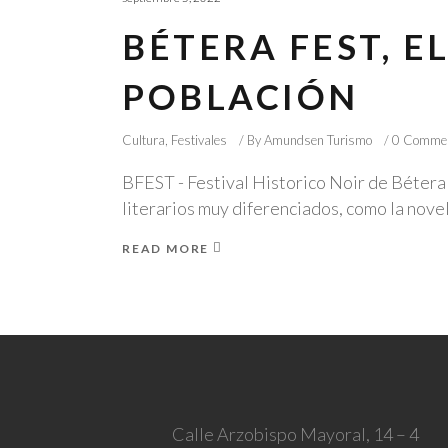
BÉTERA FEST, 
POBLACIÓN
Cultura
,
Festivales
By
Amundsen Turismo
0 Comme
BFEST - Festival Historico Noir de Bétera 
literarios muy diferenciados, como la novel
READ MORE
Calle Arzobispo Mayoral, 14 – 4