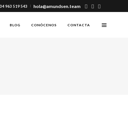
hola@amundsen.team
+34 963 519 543
BLOG
CONÓCENOS
CONTACTA