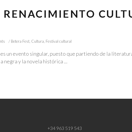
EL RENACIMIENTO CULT
nts
Betera Fest
,
Cultura
,
Festival cultural
es un evento singular, puesto que partiendo de la literatu
a negra y la novela histórica
+34 963 519 543