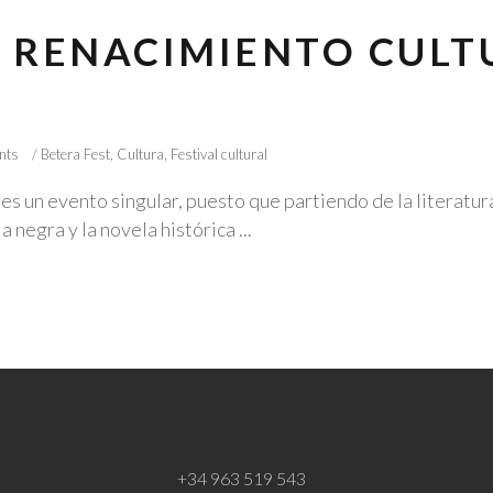
EL RENACIMIENTO CULT
nts
Betera Fest
,
Cultura
,
Festival cultural
es un evento singular, puesto que partiendo de la literatu
a negra y la novela histórica
+34 963 519 543