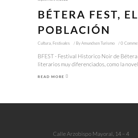
BÉTERA FEST, 
POBLACIÓN
Cultura
,
Festivales
By
Amundsen Turismo
0 Comme
BFEST - Festival Historico Noir de Bétera 
literarios muy diferenciados, como la novel
READ MORE
Calle Arzobispo Mayoral, 14 – 4