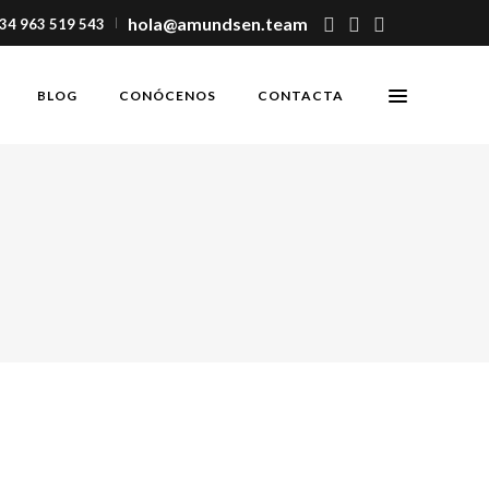
hola@amundsen.team
+34 963 519 543
BLOG
CONÓCENOS
CONTACTA